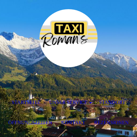
STARTSEITE
UNSER SERVICE
STANDORT
ÖFFNUNGSZEITEN
KONTAKT
REZENSIONEN