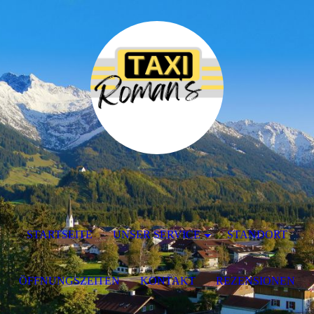
STARTSEITE
UNSER SERVICE
STANDORT
ÖFFNUNGSZEITEN
KONTAKT
REZENSIONEN